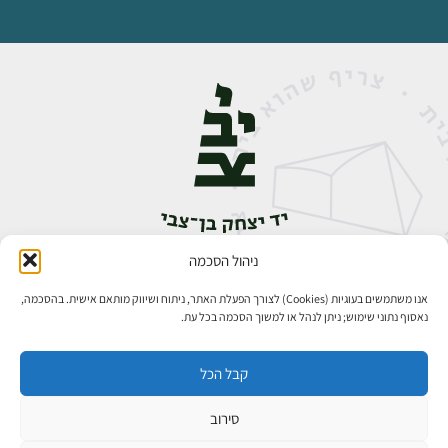
ניהול הסכמה
אבן גבירול 14, רחביה, ירושלים
טלפון:
02-5398888
אנו משתמשים בעוגיות (Cookies) לצורך הפעלת האתר, ניתוח ושיווק מותאם אישית. בהסכמה,
נאסוף נתוני שימוש; ניתן לנהל או למשוך הסכמה בכל עת.
קבל הכל
סירוב
כל הזכויות שמורות ליד יצחק בן־צבי ירושלים ©