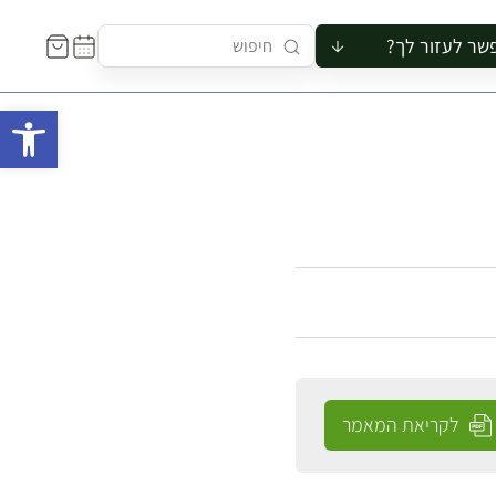
שר לעזור לך?
ור לקבוצה
פתח 
סיור
קורס
ר
רייה
ור בצריף
לקריאת המאמר