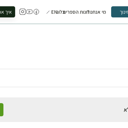
מי אנחנו?
חנות הספרים
בלוג
EN
איך אפ
ינוך
להזמין סי
להירשם ל
להירשם ל
לקנות ספ
לבקר בספ
לתאם ביק
א