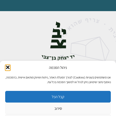
ניהול הסכמה
אבן גבירול 14, רחביה, ירושלים
טלפון:
02-5398888
אנו משתמשים בעוגיות (Cookies) לצורך הפעלת האתר, ניתוח ושיווק מותאם אישית. בהסכמה,
נאסוף נתוני שימוש; ניתן לנהל או למשוך הסכמה בכל עת.
קבל הכל
סירוב
כל הזכויות שמורות ליד יצחק בן־צבי ירושלים ©