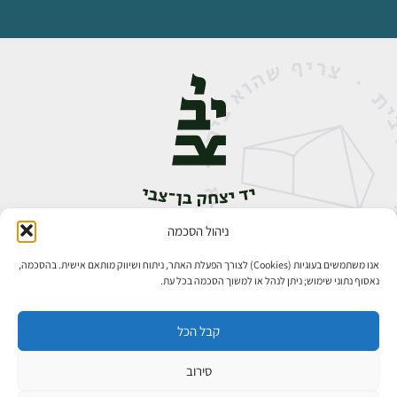
ניהול הסכמה
אבן גבירול 14, רחביה, ירושלים
טלפון:
02-5398888
אנו משתמשים בעוגיות (Cookies) לצורך הפעלת האתר, ניתוח ושיווק מותאם אישית. בהסכמה,
נאסוף נתוני שימוש; ניתן לנהל או למשוך הסכמה בכל עת.
קבל הכל
סירוב
כל הזכויות שמורות ליד יצחק בן־צבי ירושלים ©