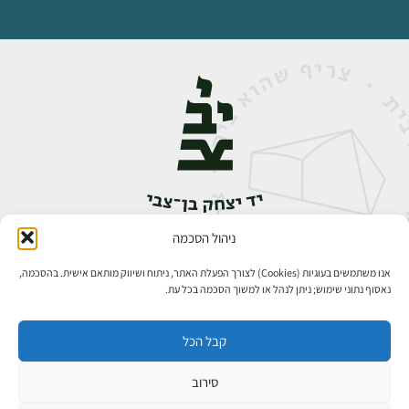
ניהול הסכמה
אבן גבירול 14, רחביה, ירושלים
טלפון:
02-5398888
אנו משתמשים בעוגיות (Cookies) לצורך הפעלת האתר, ניתוח ושיווק מותאם אישית. בהסכמה,
נאסוף נתוני שימוש; ניתן לנהל או למשוך הסכמה בכל עת.
קבל הכל
סירוב
כל הזכויות שמורות ליד יצחק בן־צבי ירושלים ©