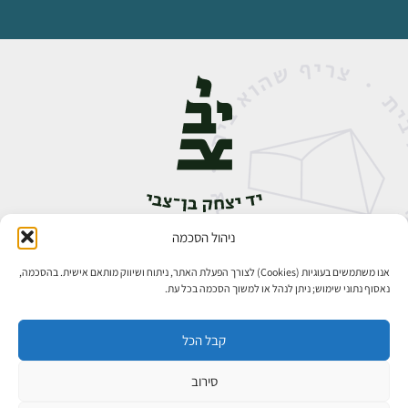
ניהול הסכמה
אבן גבירול 14, רחביה, ירושלים
טלפון:
02-5398888
אנו משתמשים בעוגיות (Cookies) לצורך הפעלת האתר, ניתוח ושיווק מותאם אישית. בהסכמה,
נאסוף נתוני שימוש; ניתן לנהל או למשוך הסכמה בכל עת.
קבל הכל
סירוב
כל הזכויות שמורות ליד יצחק בן־צבי ירושלים ©