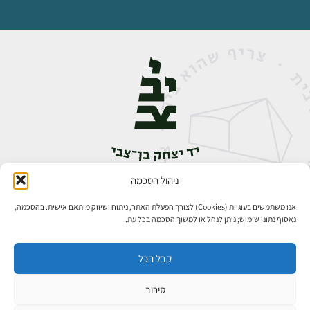
ניהול הסכמה
אבן גבירול 14, רחביה, ירושלים
טלפון:
02-5398888
אנו משתמשים בעוגיות (Cookies) לצורך הפעלת האתר, ניתוח ושיווק מותאם אישית. בהסכמה,
נאסוף נתוני שימוש; ניתן לנהל או למשוך הסכמה בכל עת.
קבל הכל
סירוב
כל הזכויות שמורות ליד יצחק בן־צבי ירושלים ©