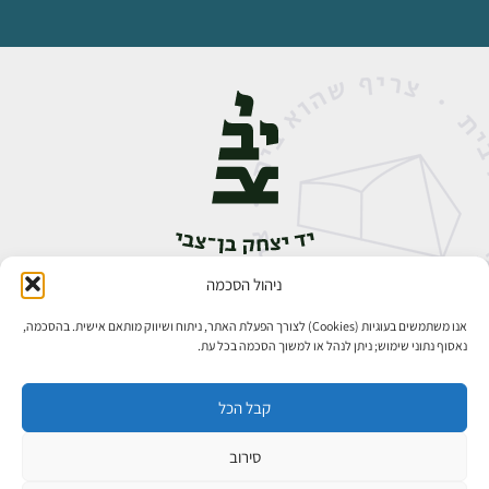
ניהול הסכמה
אבן גבירול 14, רחביה, ירושלים
טלפון:
02-5398888
אנו משתמשים בעוגיות (Cookies) לצורך הפעלת האתר, ניתוח ושיווק מותאם אישית. בהסכמה,
נאסוף נתוני שימוש; ניתן לנהל או למשוך הסכמה בכל עת.
קבל הכל
סירוב
כל הזכויות שמורות ליד יצחק בן־צבי ירושלים ©