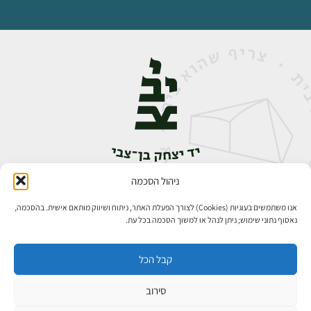
ניהול הסכמה
אבן גבירול 14, רחביה, ירושלים
טלפון:
02-5398888
אנו משתמשים בעוגיות (Cookies) לצורך הפעלת האתר, ניתוח ושיווק מותאם אישית. בהסכמה,
נאסוף נתוני שימוש; ניתן לנהל או למשוך הסכמה בכל עת.
קבל הכל
סירוב
כל הזכויות שמורות ליד יצחק בן־צבי ירושלים ©