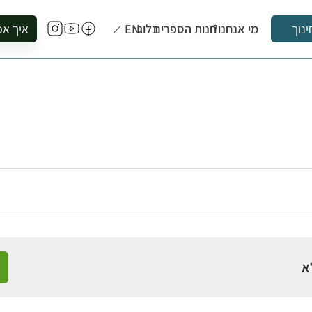
מי אנחנו?
חנות הספרים
בלוג
EN
איך אפ
ינוך
להזמין סי
להירשם ל
להירשם ל
לקנות ספ
לבקר בספ
לתאם ביק
א