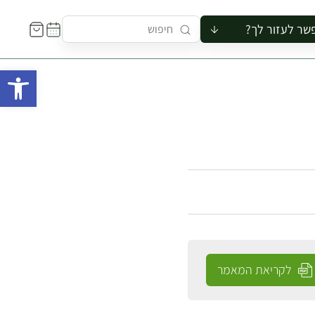
שר לעזור לך?
ור לקבוצה
פתח 
סיור
קורס
ר
רייה
ור בצריף
לקריאת המאמר