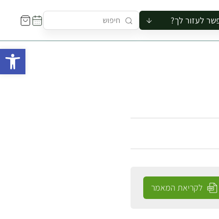
שר לעזור לך?
ור לקבוצה
פתח 
סיור
קורס
ר
רייה
ור בצריף
לקריאת המאמר