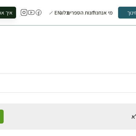
מי אנחנו?
חנות הספרים
בלוג
EN
איך אפ
ינוך
להזמין סי
להירשם ל
להירשם ל
לקנות ספ
לבקר בספ
לתאם ביק
א