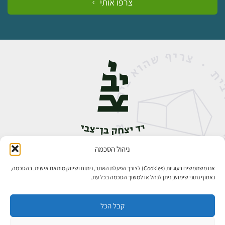
צרפו אותי
ניהול הסכמה
אבן גבירול 14, רחביה, ירושלים
טלפון:
02-5398888
אנו משתמשים בעוגיות (Cookies) לצורך הפעלת האתר, ניתוח ושיווק מותאם אישית. בהסכמה,
נאסוף נתוני שימוש; ניתן לנהל או למשוך הסכמה בכל עת.
קבל הכל