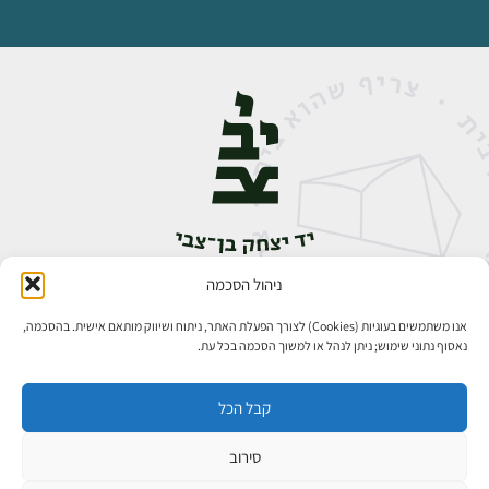
ניהול הסכמה
אבן גבירול 14, רחביה, ירושלים
טלפון:
02-5398888
אנו משתמשים בעוגיות (Cookies) לצורך הפעלת האתר, ניתוח ושיווק מותאם אישית. בהסכמה,
נאסוף נתוני שימוש; ניתן לנהל או למשוך הסכמה בכל עת.
קבל הכל
סירוב
כל הזכויות שמורות ליד יצחק בן־צבי ירושלים ©