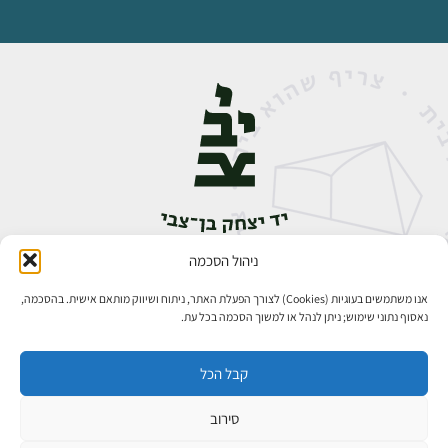
ניהול הסכמה
אבן גבירול 14, רחביה, ירושלים
טלפון:
02-5398888
אנו משתמשים בעוגיות (Cookies) לצורך הפעלת האתר, ניתוח ושיווק מותאם אישית. בהסכמה,
נאסוף נתוני שימוש; ניתן לנהל או למשוך הסכמה בכל עת.
קבל הכל
סירוב
כל הזכויות שמורות ליד יצחק בן־צבי ירושלים ©