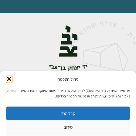
ניהול הסכמה
אבן גבירול 14, רחביה, ירושלים
טלפון:
02-5398888
אנו משתמשים בעוגיות (Cookies) לצורך הפעלת האתר, ניתוח ושיווק מותאם אישית. בהסכמה,
נאסוף נתוני שימוש; ניתן לנהל או למשוך הסכמה בכל עת.
קבל הכל
סירוב
כל הזכויות שמורות ליד יצחק בן־צבי ירושלים ©