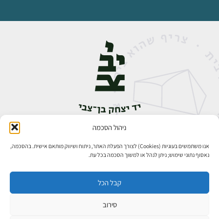
ניהול הסכמה
אבן גבירול 14, רחביה, ירושלים
טלפון:
02-5398888
אנו משתמשים בעוגיות (Cookies) לצורך הפעלת האתר, ניתוח ושיווק מותאם אישית. בהסכמה,
נאסוף נתוני שימוש; ניתן לנהל או למשוך הסכמה בכל עת.
קבל הכל
סירוב
כל הזכויות שמורות ליד יצחק בן־צבי ירושלים ©