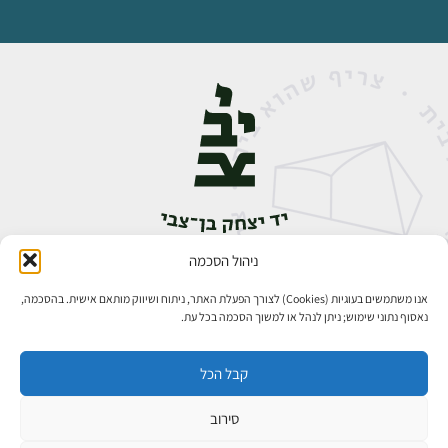
ניהול הסכמה
אבן גבירול 14, רחביה, ירושלים
טלפון:
02-5398888
אנו משתמשים בעוגיות (Cookies) לצורך הפעלת האתר, ניתוח ושיווק מותאם אישית. בהסכמה,
נאסוף נתוני שימוש; ניתן לנהל או למשוך הסכמה בכל עת.
קבל הכל
סירוב
כל הזכויות שמורות ליד יצחק בן־צבי ירושלים ©