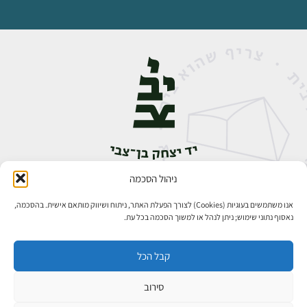
ניהול הסכמה
אבן גבירול 14, רחביה, ירושלים
טלפון:
02-5398888
אנו משתמשים בעוגיות (Cookies) לצורך הפעלת האתר, ניתוח ושיווק מותאם אישית. בהסכמה,
נאסוף נתוני שימוש; ניתן לנהל או למשוך הסכמה בכל עת.
קבל הכל
סירוב
כל הזכויות שמורות ליד יצחק בן־צבי ירושלים ©