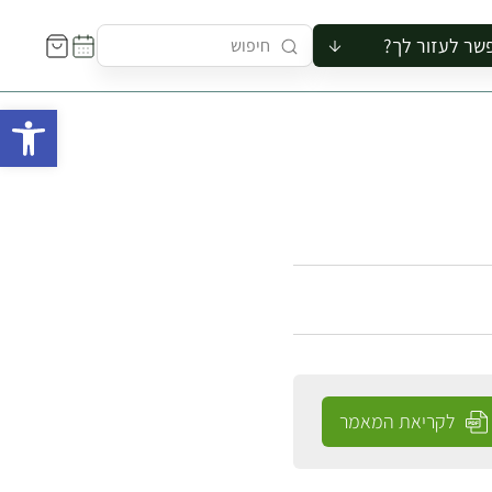
שר לעזור לך?
ור לקבוצה
פתח 
סיור
קורס
ר
רייה
ור בצריף
לקריאת המאמר