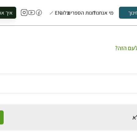
מי אנחנו?
חנות הספרים
בלוג
EN
איך אפ
ינוך
להזמין סי
להירשם ל
להירשם ל
עם הזה?
לקנות ספ
לבקר בספ
לתאם ביק
א