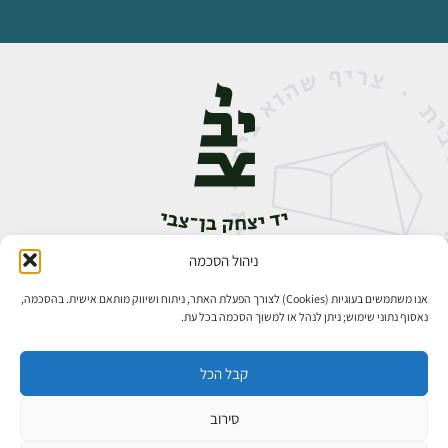
ניהול הסכמה
אבן גבירול 14, רחביה, ירושלים
טלפון:
02-5398888
אנו משתמשים בעוגיות (Cookies) לצורך הפעלת האתר, ניתוח ושיווק מותאם אישית. בהסכמה,
נאסוף נתוני שימוש; ניתן לנהל או למשוך הסכמה בכל עת.
קבל הכל
סירוב
כל הזכויות שמורות ליד יצחק בן־צבי ירושלים ©