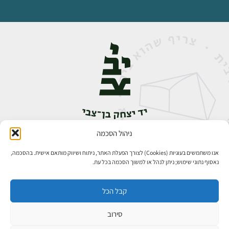
ניהול הסכמה
אבן גבירול 14, רחביה, ירושלים
טלפון:
02-5398888
אנו משתמשים בעוגיות (Cookies) לצורך הפעלת האתר, ניתוח ושיווק מותאם אישית. בהסכמה,
נאסוף נתוני שימוש; ניתן לנהל או למשוך הסכמה בכל עת.
קבל הכל
סירוב
כל הזכויות שמורות ליד יצחק בן־צבי ירושלים ©