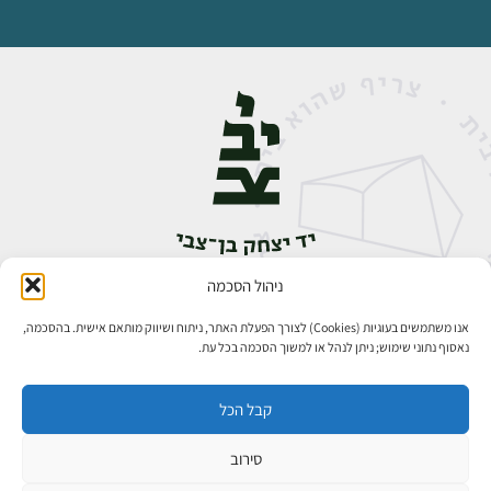
ניהול הסכמה
אבן גבירול 14, רחביה, ירושלים
טלפון:
02-5398888
אנו משתמשים בעוגיות (Cookies) לצורך הפעלת האתר, ניתוח ושיווק מותאם אישית. בהסכמה,
נאסוף נתוני שימוש; ניתן לנהל או למשוך הסכמה בכל עת.
קבל הכל
סירוב
כל הזכויות שמורות ליד יצחק בן־צבי ירושלים ©