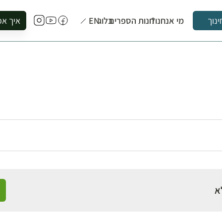
מי אנחנו?
חנות הספרים
בלוג
EN
איך אפ
ינוך
להזמין סי
להירשם ל
להירשם ל
לקנות ספ
לבקר בספ
לתאם ביק
א