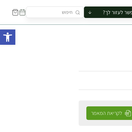
שר לעזור לך?
ור לקבוצה
פתח 
סיור
קורס
ר
רייה
ור בצריף
לקריאת המאמר