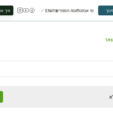
מי אנחנו?
חנות הספרים
בלוג
EN
איך אפ
ינוך
להזמין סי
להירשם ל
להירשם ל
שאר
לקנות ספ
לבקר בספ
לתאם ביק
א