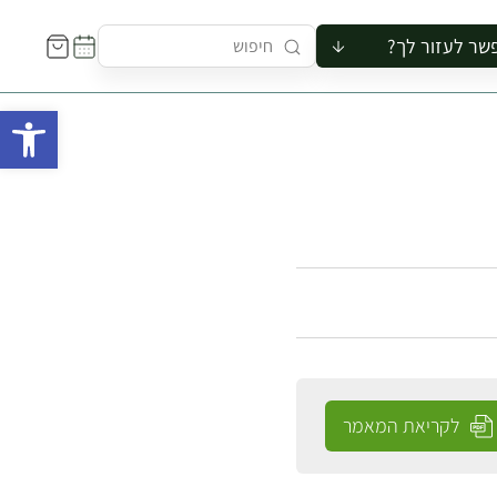
שר לעזור לך?
ור לקבוצה
פתח 
סיור
קורס
ר
רייה
ור בצריף
לקריאת המאמר