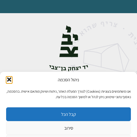
ניהול הסכמה
אבן גבירול 14, רחביה, ירושלים
טלפון:
02-5398888
אנו משתמשים בעוגיות (Cookies) לצורך הפעלת האתר, ניתוח ושיווק מותאם אישית. בהסכמה,
נאסוף נתוני שימוש; ניתן לנהל או למשוך הסכמה בכל עת.
קבל הכל
סירוב
כל הזכויות שמורות ליד יצחק בן־צבי ירושלים ©