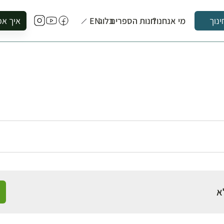
מי אנחנו?
חנות הספרים
בלוג
EN
איך אפ
ינוך
להזמין סי
להירשם ל
להירשם ל
לקנות ספ
לבקר בספ
לתאם ביק
א