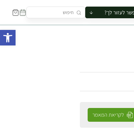
שר לעזור לך?
ור לקבוצה
פתח 
סיור
קורס
ר
רייה
ור בצריף
לקריאת המאמר