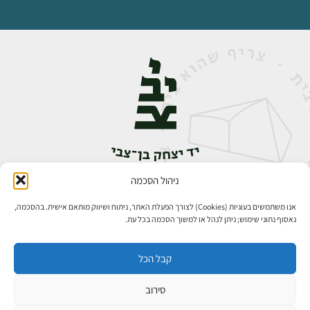
ניהול הסכמה
אבן גבירול 14, רחביה, ירושלים
טלפון:
02-5398888
אנו משתמשים בעוגיות (Cookies) לצורך הפעלת האתר, ניתוח ושיווק מותאם אישית. בהסכמה,
נאסוף נתוני שימוש; ניתן לנהל או למשוך הסכמה בכל עת.
קבל הכל
סירוב
כל הזכויות שמורות ליד יצחק בן־צבי ירושלים ©