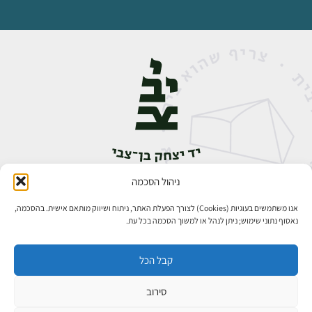
ניהול הסכמה
אבן גבירול 14, רחביה, ירושלים
טלפון:
02-5398888
אנו משתמשים בעוגיות (Cookies) לצורך הפעלת האתר, ניתוח ושיווק מותאם אישית. בהסכמה,
נאסוף נתוני שימוש; ניתן לנהל או למשוך הסכמה בכל עת.
קבל הכל
סירוב
כל הזכויות שמורות ליד יצחק בן־צבי ירושלים ©