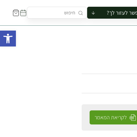
שר לעזור לך?
ור לקבוצה
פתח 
סיור
קורס
ר
רייה
ור בצריף
לקריאת המאמר