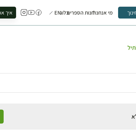
מי אנחנו?
חנות הספרים
בלוג
EN
איך אפ
ינוך
להזמין סי
להירשם ל
להירשם ל
תיל
לקנות ספ
לבקר בספ
לתאם ביק
א