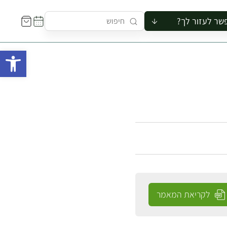
שר לעזור לך?
ור לקבוצה
פתח 
סיור
קורס
ר
רייה
ור בצריף
לקריאת המאמר