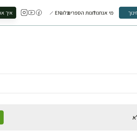
מי אנחנו?
חנות הספרים
בלוג
EN
איך אפ
ינוך
להזמין סי
להירשם ל
להירשם ל
לקנות ספ
לבקר בספ
לתאם ביק
א