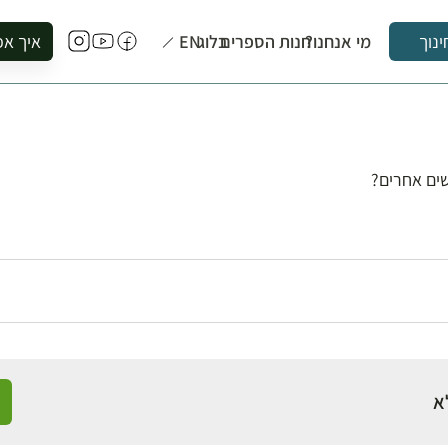
מי אנחנו?
חנות הספרים
בלוג
EN
איך אפ
ינוך
להזמין סי
להירשם ל
להירשם ל
לקנות ספ
ים אחרים?
לבקר בספ
לתאם ביק
א