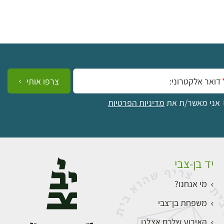
ייל:
צרפו אותי
אני מאשר/ת את
מדיניות הפרטיות
יד בן-צבי
מי אנחנו?
משפחת בן־צבי
האירוע שלכם אצלנו