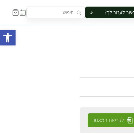
שר לעזור לך?
ור לקבוצה
פתח 
סיור
קורס
ר
רייה
ור בצריף
לקריאת המאמר