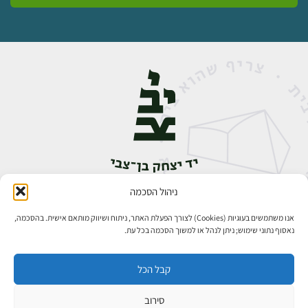
ניהול הסכמה
אבן גבירול 14, רחביה, ירושלים
טלפון:
02-5398888
אנו משתמשים בעוגיות (Cookies) לצורך הפעלת האתר, ניתוח ושיווק מותאם אישית. בהסכמה,
נאסוף נתוני שימוש; ניתן לנהל או למשוך הסכמה בכל עת.
קבל הכל
סירוב