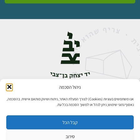
ניהול הסכמה
אבן גבירול 14, רחביה, ירושלים
טלפון:
02-5398888
אנו משתמשים בעוגיות (Cookies) לצורך הפעלת האתר, ניתוח ושיווק מותאם אישית. בהסכמה,
נאסוף נתוני שימוש; ניתן לנהל או למשוך הסכמה בכל עת.
קבל הכל
סירוב