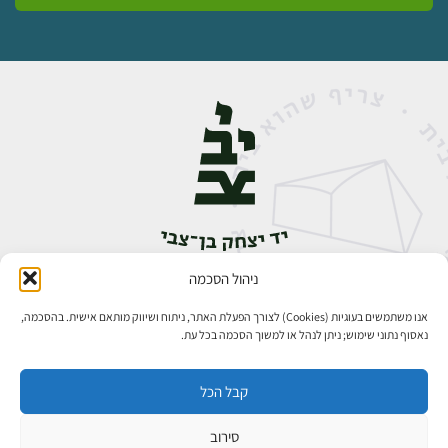
ניהול הסכמה
אבן גבירול 14, רחביה, ירושלים
טלפון:
02-5398888
אנו משתמשים בעוגיות (Cookies) לצורך הפעלת האתר, ניתוח ושיווק מותאם אישית. בהסכמה,
נאסוף נתוני שימוש; ניתן לנהל או למשוך הסכמה בכל עת.
קבל הכל
סירוב