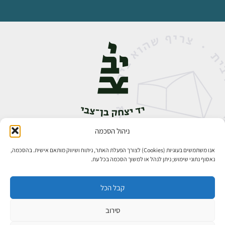
ניהול הסכמה
אבן גבירול 14, רחביה, ירושלים
טלפון:
02-5398888
אנו משתמשים בעוגיות (Cookies) לצורך הפעלת האתר, ניתוח ושיווק מותאם אישית. בהסכמה,
נאסוף נתוני שימוש; ניתן לנהל או למשוך הסכמה בכל עת.
קבל הכל
סירוב
כל הזכויות שמורות ליד יצחק בן־צבי ירושלים ©