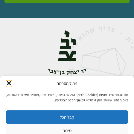
ניהול הסכמה
אבן גבירול 14, רחביה, ירושלים
טלפון:
02-5398888
אנו משתמשים בעוגיות (Cookies) לצורך הפעלת האתר, ניתוח ושיווק מותאם אישית. בהסכמה,
נאסוף נתוני שימוש; ניתן לנהל או למשוך הסכמה בכל עת.
קבל הכל
סירוב