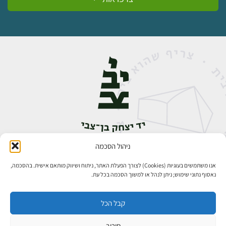
ניהול הסכמה
אבן גבירול 14, רחביה, ירושלים
טלפון:
02-5398888
אנו משתמשים בעוגיות (Cookies) לצורך הפעלת האתר, ניתוח ושיווק מותאם אישית. בהסכמה,
נאסוף נתוני שימוש; ניתן לנהל או למשוך הסכמה בכל עת.
קבל הכל
סירוב