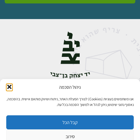
ניהול הסכמה
אבן גבירול 14, רחביה, ירושלים
טלפון:
02-5398888
אנו משתמשים בעוגיות (Cookies) לצורך הפעלת האתר, ניתוח ושיווק מותאם אישית. בהסכמה,
נאסוף נתוני שימוש; ניתן לנהל או למשוך הסכמה בכל עת.
קבל הכל
סירוב