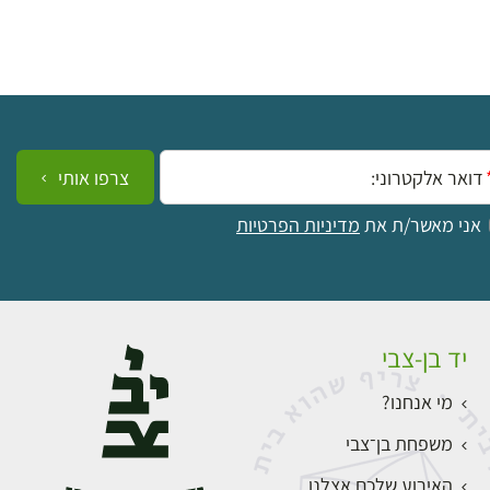
ייל:
צרפו אותי
אני מאשר/ת את
מדיניות הפרטיות
יד בן-צבי
מי אנחנו?
משפחת בן־צבי
האירוע שלכם אצלנו