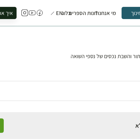
מי אנחנו?
חנות הספרים
בלוג
EN
איך אפ
ינוך
להזמין סי
להירשם ל
להירשם ל
לקנות ספ
תור והשבת נכסים של נספי השואה
לבקר בספ
לתאם ביק
א