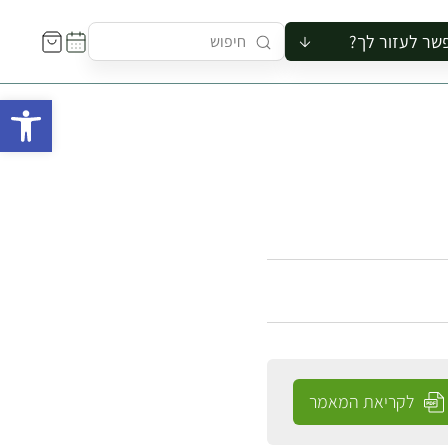
שר לעזור לך?
ור לקבוצה
פתח 
סיור
קורס
ר
רייה
ור בצריף
לקריאת המאמר