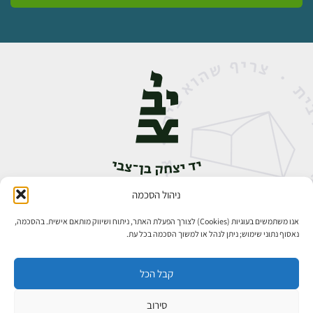
ניהול הסכמה
אבן גבירול 14, רחביה, ירושלים
טלפון:
02-5398888
אנו משתמשים בעוגיות (Cookies) לצורך הפעלת האתר, ניתוח ושיווק מותאם אישית. בהסכמה,
נאסוף נתוני שימוש; ניתן לנהל או למשוך הסכמה בכל עת.
קבל הכל
סירוב