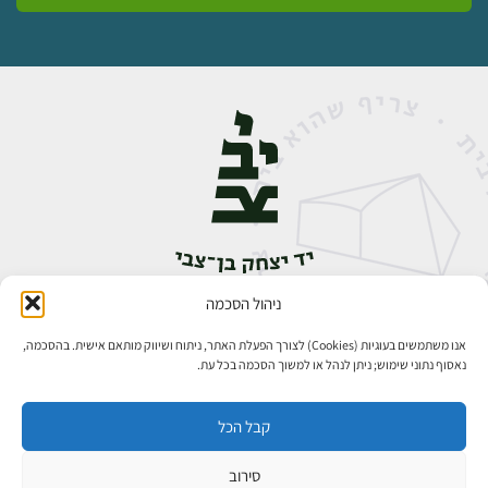
ניהול הסכמה
אבן גבירול 14, רחביה, ירושלים
טלפון:
02-5398888
אנו משתמשים בעוגיות (Cookies) לצורך הפעלת האתר, ניתוח ושיווק מותאם אישית. בהסכמה,
נאסוף נתוני שימוש; ניתן לנהל או למשוך הסכמה בכל עת.
קבל הכל
סירוב