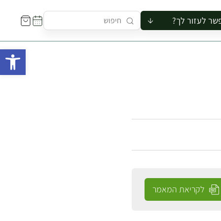
שר לעזור לך?
ור לקבוצה
פתח 
סיור
קורס
ר
רייה
ור בצריף
לקריאת המאמר