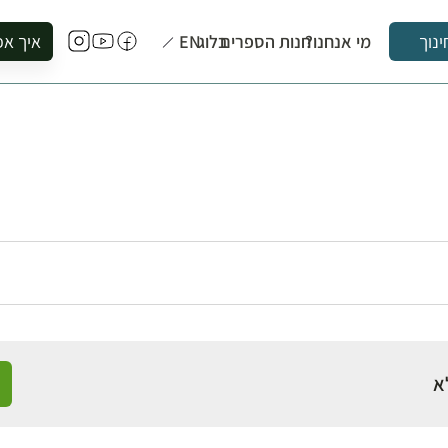
מי אנחנו?
חנות הספרים
בלוג
EN
איך אפ
ינוך
להזמין סי
להירשם ל
להירשם ל
לקנות ספ
לבקר בספ
לתאם ביק
א