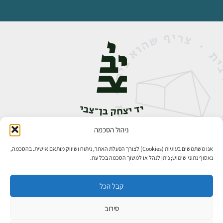
ניהול הסכמה
אבן גבירול 14, רחביה, ירושלים
טלפון:
02-5398888
אנו משתמשים בעוגיות (Cookies) לצורך הפעלת האתר, ניתוח ושיווק מותאם אישית. בהסכמה,
נאסוף נתוני שימוש; ניתן לנהל או למשוך הסכמה בכל עת.
קבל הכל
סירוב
כל הזכויות שמורות ליד יצחק בן־צבי ירושלים ©