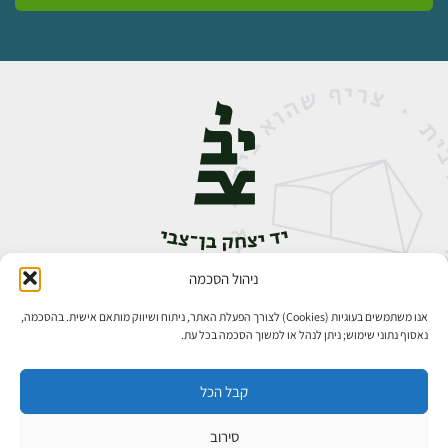
ניהול הסכמה
אבן גבירול 14, רחביה, ירושלים
טלפון:
02-5398888
אנו משתמשים בעוגיות (Cookies) לצורך הפעלת האתר, ניתוח ושיווק מותאם אישית. בהסכמה,
נאסוף נתוני שימוש; ניתן לנהל או למשוך הסכמה בכל עת.
קבל הכל
סירוב