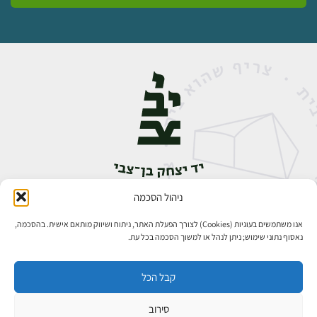
ניהול הסכמה
אבן גבירול 14, רחביה, ירושלים
טלפון:
02-5398888
אנו משתמשים בעוגיות (Cookies) לצורך הפעלת האתר, ניתוח ושיווק מותאם אישית. בהסכמה,
נאסוף נתוני שימוש; ניתן לנהל או למשוך הסכמה בכל עת.
קבל הכל
סירוב