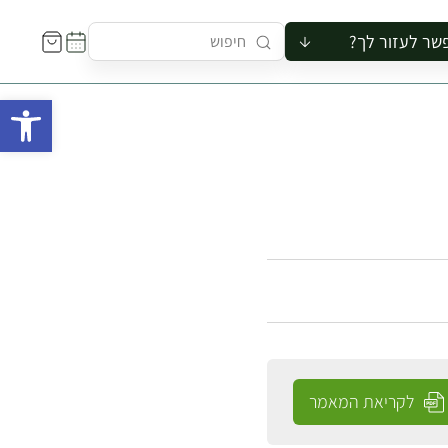
שר לעזור לך?
ור לקבוצה
פתח 
סיור
קורס
ר
רייה
ור בצריף
לקריאת המאמר