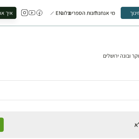
מי אנחנו?
חנות הספרים
בלוג
EN
איך אפ
ינוך
להזמין סי
להירשם ל
להירשם ל
לקנות ספ
ר ובונה ירושלים
לבקר בספ
לתאם ביק
א