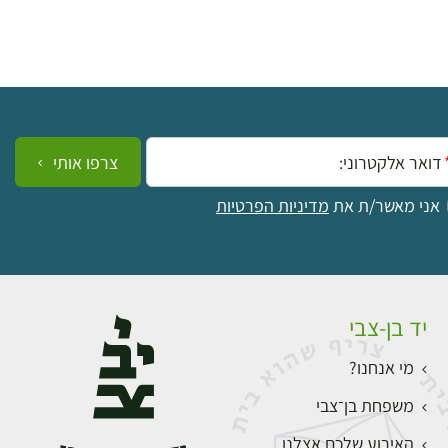
ייל:
צרפו אותי
אני מאשר/ת את
מדיניות הפרטיות
יד בן-צבי
מי אנחנו?
משפחת בן־צבי
האירוע שלכם אצלנו