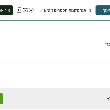
מי אנחנו?
חנות הספרים
בלוג
EN
איך אפ
ינוך
להזמין סי
להירשם ל
להירשם ל
לקנות ספ
מר"
לבקר בספ
לתאם ביק
א