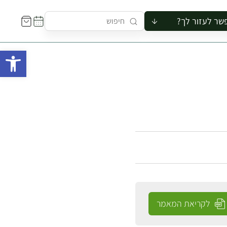
שר לעזור לך?
ור לקבוצה
פתח 
סיור
קורס
ר
רייה
ור בצריף
לקריאת המאמר