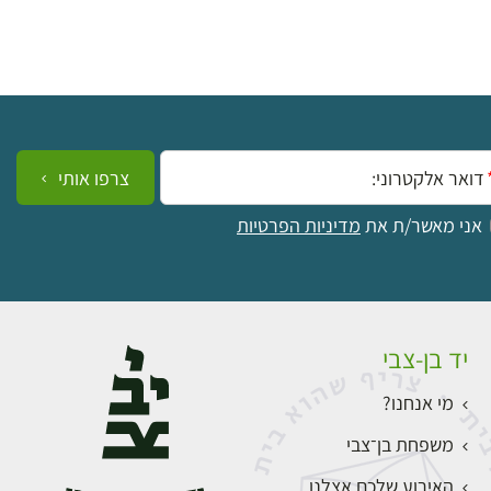
ייל:
צרפו אותי
אני מאשר/ת את
מדיניות הפרטיות
יד בן-צבי
מי אנחנו?
משפחת בן־צבי
האירוע שלכם אצלנו