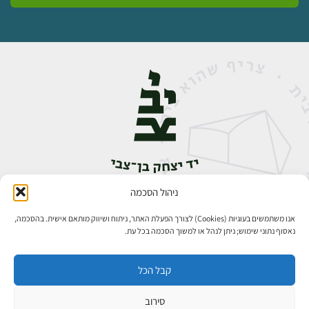
ניהול הסכמה
אבן גבירול 14, רחביה, ירושלים
טלפון:
02-5398888
אנו משתמשים בעוגיות (Cookies) לצורך הפעלת האתר, ניתוח ושיווק מותאם אישית. בהסכמה,
נאסוף נתוני שימוש; ניתן לנהל או למשוך הסכמה בכל עת.
קבל הכל
סירוב