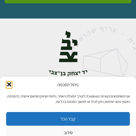
ניהול הסכמה
אבן גבירול 14, רחביה, ירושלים
טלפון:
02-5398888
אנו משתמשים בעוגיות (Cookies) לצורך הפעלת האתר, ניתוח ושיווק מותאם אישית. בהסכמה,
נאסוף נתוני שימוש; ניתן לנהל או למשוך הסכמה בכל עת.
קבל הכל
סירוב