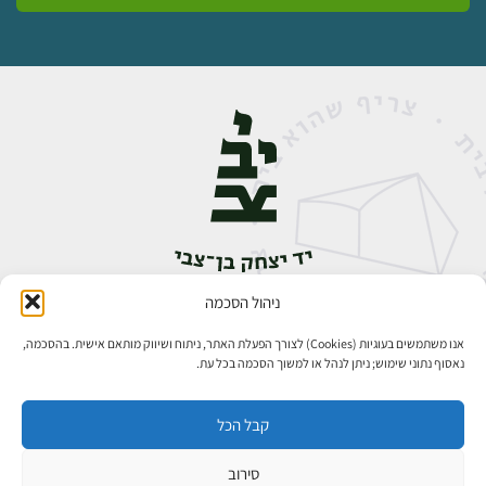
ניהול הסכמה
אבן גבירול 14, רחביה, ירושלים
טלפון:
02-5398888
אנו משתמשים בעוגיות (Cookies) לצורך הפעלת האתר, ניתוח ושיווק מותאם אישית. בהסכמה,
נאסוף נתוני שימוש; ניתן לנהל או למשוך הסכמה בכל עת.
קבל הכל
סירוב